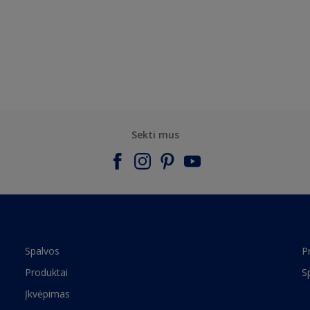
Sekti mus
Spalvos
P
Produktai
S
Įkvėpimas