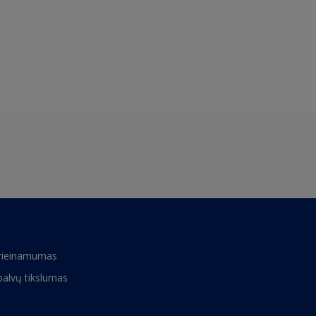
rieinamumas
palvų tikslumas