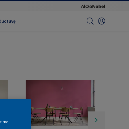
rduotuvę
e site