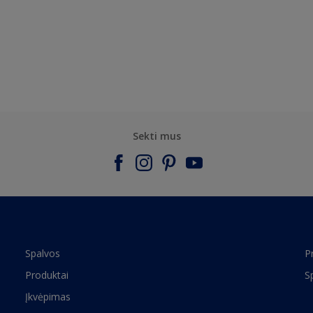
Sekti mus
Spalvos
P
Produktai
S
Įkvėpimas