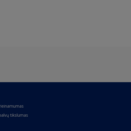
rieinamumas
palvų tikslumas