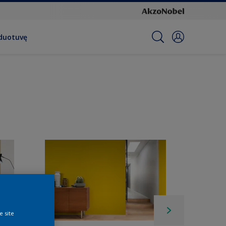
rduotuvę
e site