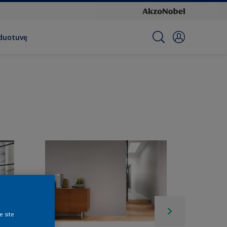
rduotuvę
e site