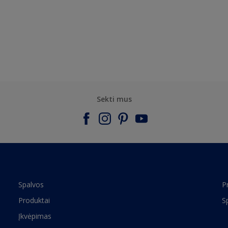
Sekti mus
Spalvos
P
Produktai
S
Įkvėpimas