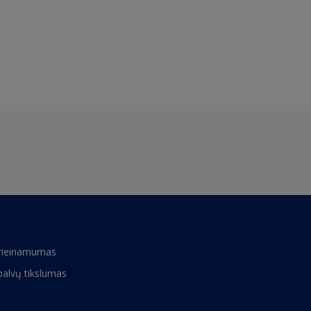
rieinamumas
palvų tikslumas