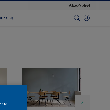
rduotuvę
e site