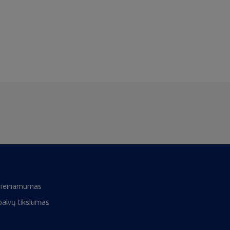
rieinamumas
palvų tikslumas