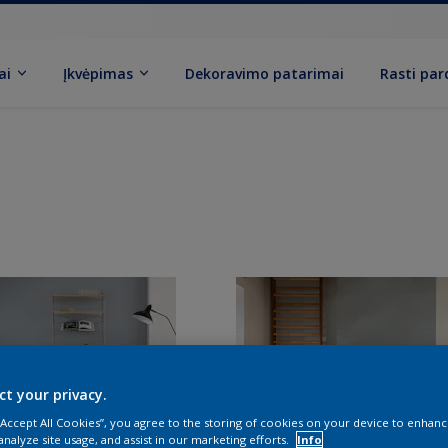
ai
Įkvėpimas
Dekoravimo patarimai
Rasti pa
ct your privacy.
 “Accept All Cookies”, you agree to the storing of cookies on your device to enhanc
analyze site usage, and assist in our marketing efforts.
Info