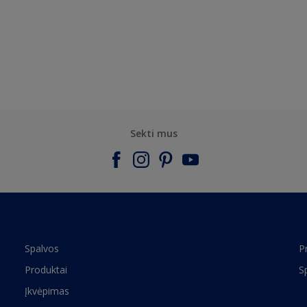
Sekti mus
Spalvos
P
Produktai
S
Įkvėpimas