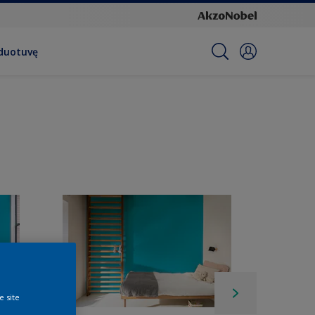
rduotuvę
e site