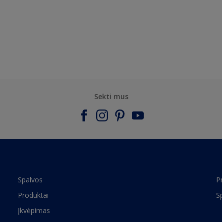
Sekti mus
Spalvos
P
Produktai
S
Įkvėpimas