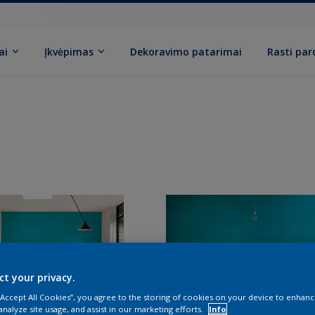
ai
Įkvėpimas
Dekoravimo patarimai
Rasti pa
ct your privacy.
 “Accept All Cookies”, you agree to the storing of cookies on your device to enhanc
analyze site usage, and assist in our marketing efforts.
Info