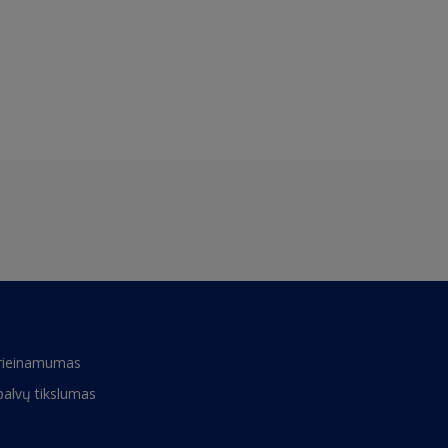
rieinamumas
palvų tikslumas