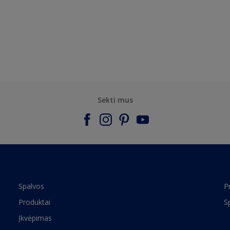
Sekti mus
Spalvos
P
Produktai
S
Įkvėpimas