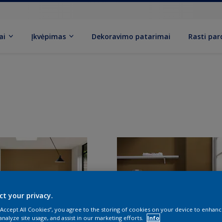
ai
Įkvėpimas
Dekoravimo patarimai
Rasti pa
ct your privacy.
 “Accept All Cookies”, you agree to the storing of cookies on your device to enhanc
analyze site usage, and assist in our marketing efforts.
Info