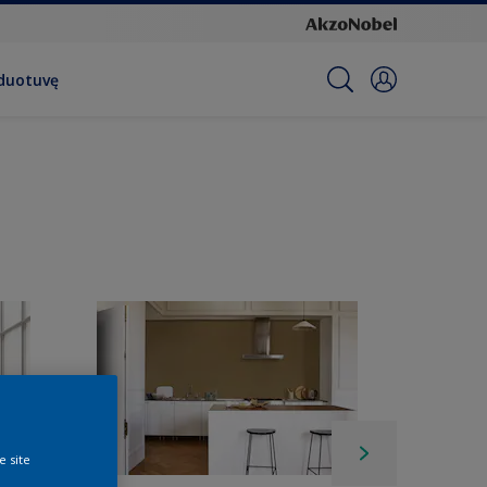
rduotuvę
e site