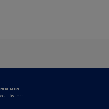
rieinamumas
palvų tikslumas