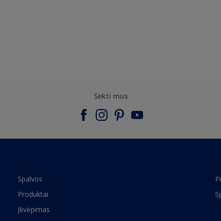
Sekti mus
Spalvos
P
Produktai
S
Įkvėpimas