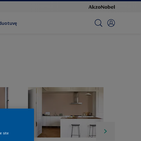
rduotuvę
e site