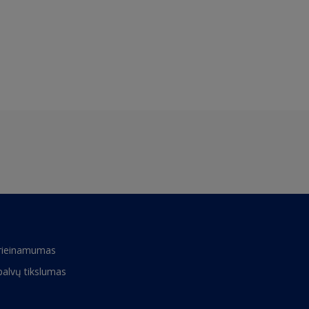
rieinamumas
palvų tikslumas