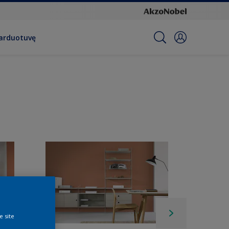
parduotuvę
e site