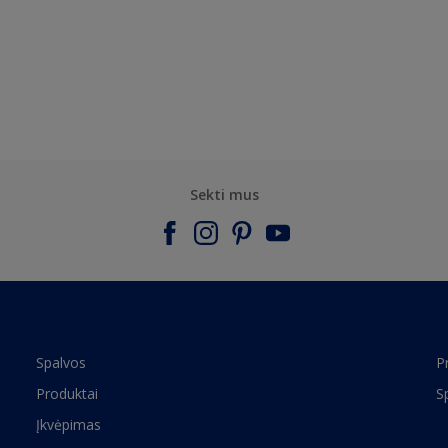
Sekti mus
Spalvos
P
Produktai
S
Įkvėpimas