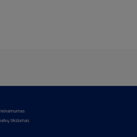
rieinamumas
palvų tikslumas