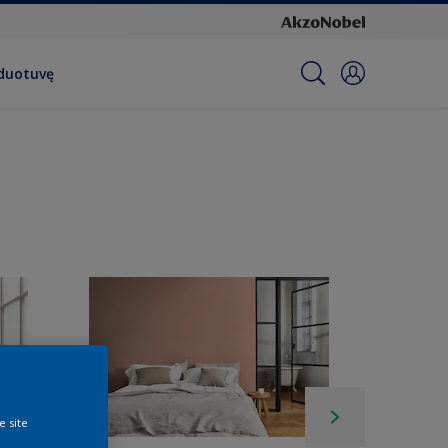
rduotuvę
e site