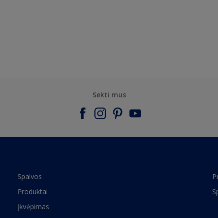
Sekti mus
Spalvos
P
Produktai
S
Įkvėpimas