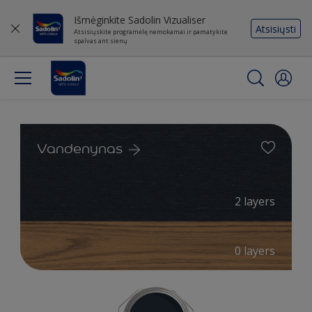
Išmėginkite Sadolin Vizualiser
Atsisiųsti
Atsisiųskite programėlę nemokamai ir pamatykite
spalvas ant sienų
Vandenynas
2 layers
0 layers