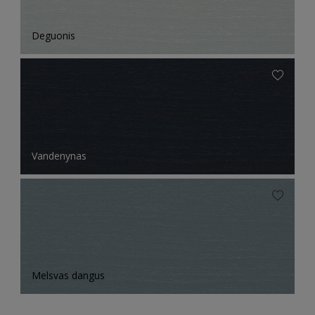
Deguonis
Vandenynas
Melsvas dangus