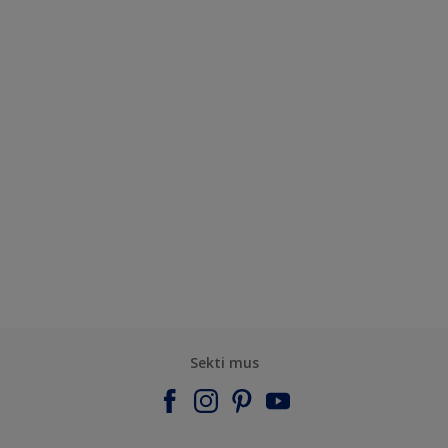
Vandenynas
Smėlis
Sekti mus