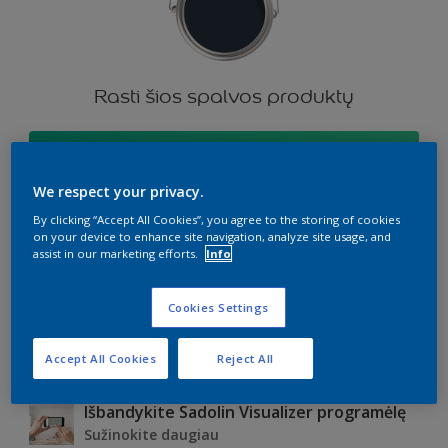
Rasti šios spalvos produktų
Eiti
We respect your privacy.
By clicking “Accept All Cookies”, you agree to the storing of cookies
on your device to enhance site navigation, analyze site usage, and
assist in our marketing efforts.
Info
Select type of wood
Dark wood
Cookies Settings
Light wood
Accept All Cookies
Reject All
Medium wood
Išbandykite Sadolin Visualizer programėlę
Sužinokite daugiau
Dark wood