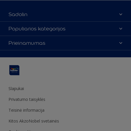
Sadolin
Apie mus
Populiarios kategorijos
Susisiekti su mumis
Spalvos
Prieinamumas
Rasti parduotuvę
Produktai
Svetainės struktūra
Prieinamumas
Įkvėpimas
Spalvų tikslumas
Dekoravimo patarimai
Sadolin Metų spalva
Slapukai
Privatumo taisyklės
Teisinė informacija
Kitos AkzoNobel svetainės