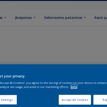
ai
Įkvėpimas
Dekoravimo patarimai
Rasti 
ct your privacy.
 “Accept All Cookies”, you agree to the storing of cookies on your device to enhanc
analyze site usage, and assist in our marketing efforts.
Info
 Settings
Accept All Cookies
Rej