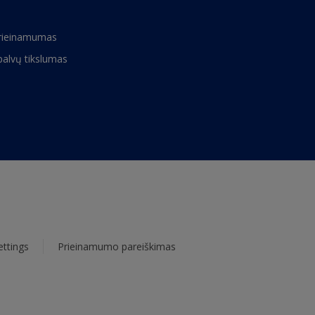
rieinamumas
palvų tikslumas
ettings
Prieinamumo pareiškimas