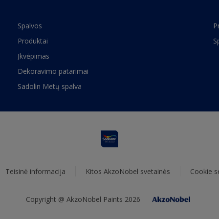
Spalvos
P
Produktai
S
Įkvėpimas
Dekoravimo patarimai
Sadolin Metų spalva
Teisinė informacija
Kitos AkzoNobel svetainės
Cookie s
Copyright @ AkzoNobel Paints 2026