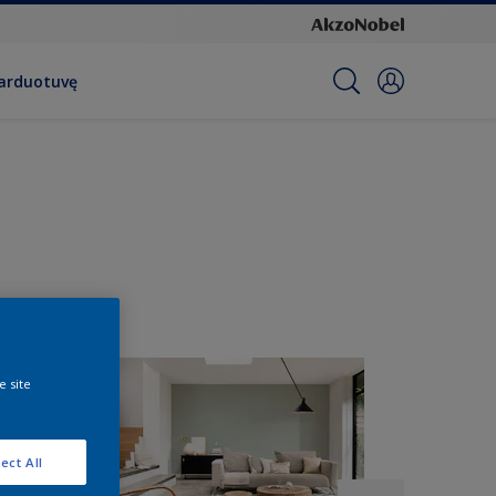
parduotuvę
e site
ect All