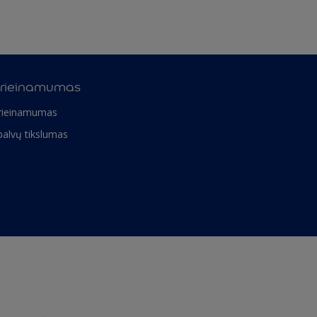
rieinamumas
rieinamumas
palvų tikslumas