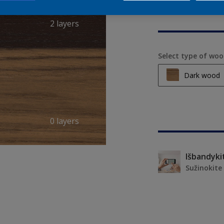
2 layers
Select type of wo
Dark wood
Light wood
Medium wo
0 layers
Dark wood
Sužinokite