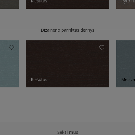
Riešutas
Ryto r
Dizainerio parinktas derinys
Riešutas
Melsva
Sekti mus