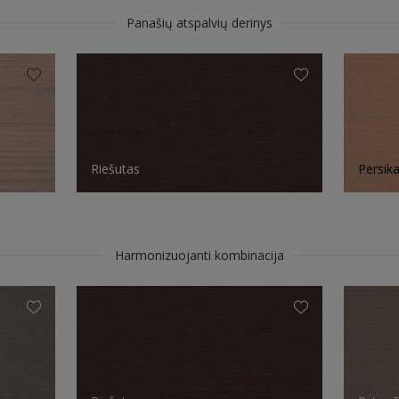
Panašių atspalvių derinys
Riešutas
Persik
Harmonizuojanti kombinacija