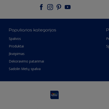
Populiarios kategorijos
P
Spalvos
P
Produktai
S
Įkvėpimas
Dekoravimo patarimai
Sadolin Metų spalva