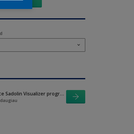
Eiti
od
od
Išbandykite Sadolin Visualizer programėlę
 daugiau