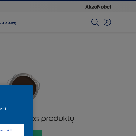
rduotuvę
e site
ios spalvos produktų
ect All