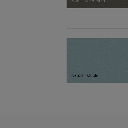
Nordic Silver Birch
Neužmirštuolė