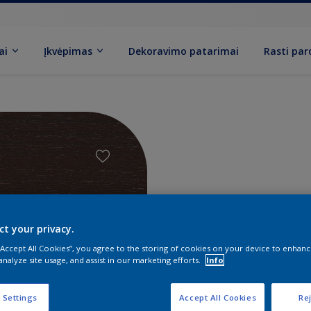
ai
Įkvėpimas
Dekoravimo patarimai
Rasti pa
ct your privacy.
 “Accept All Cookies”, you agree to the storing of cookies on your device to enhanc
analyze site usage, and assist in our marketing efforts.
Info
Rasti š
 Settings
Accept All Cookies
Rej