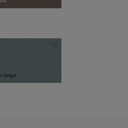
ūkas
s dangus