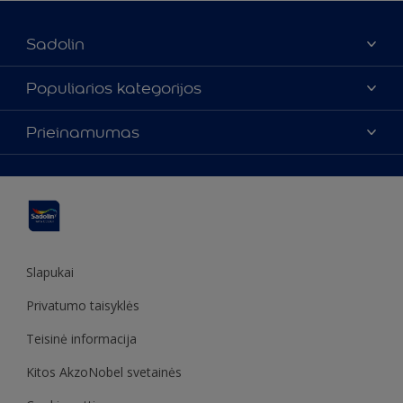
Sadolin
Apie mus
Populiarios kategorijos
Susisiekti su mumis
Spalvos
Prieinamumas
Rasti parduotuvę
Produktai
Svetainės struktūra
Prieinamumas
Įkvėpimas
Spalvų tikslumas
Dekoravimo patarimai
Sadolin Metų spalva
Slapukai
Privatumo taisyklės
Teisinė informacija
Kitos AkzoNobel svetainės