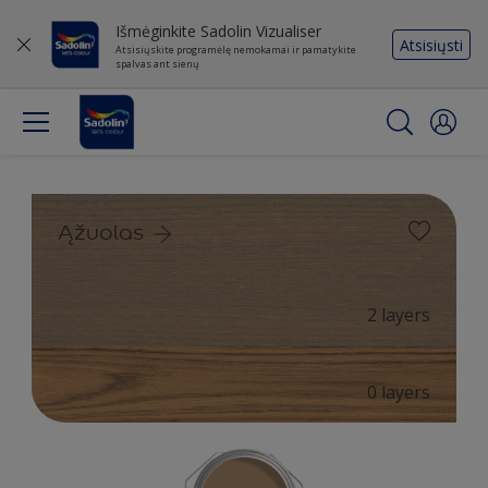
Išmėginkite Sadolin Vizualiser
Atsisiųsti
Atsisiųskite programėlę nemokamai ir pamatykite
spalvas ant sienų
Ąžuolas
2 layers
0 layers