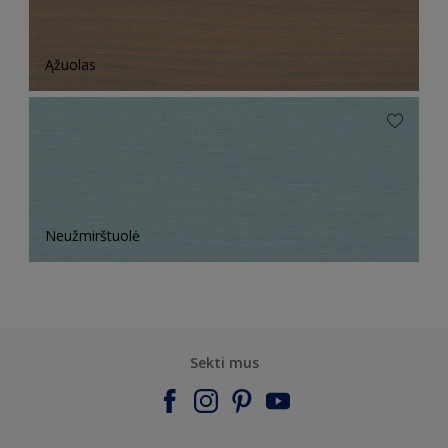
Ąžuolas
Neužmirštuolė
Sekti mus