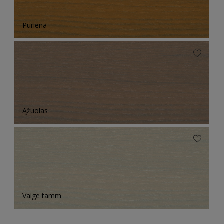
Puriena
Ąžuolas
Valge tamm