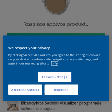
Rasti šios spalvos produktų
Eiti
We respect your privacy.
By clicking “Accept All Cookies”, you agree to the storing of cookies
on your device to enhance site navigation, analyze site usage, and
assist in our marketing efforts.
Info
Select type of wood
Dark wood
Cookies Settings
Light wood
Accept All Cookies
Reject All
Medium wood
Išbandykite Sadolin Visualizer programėlę
Sužinokite daugiau
Dark wood