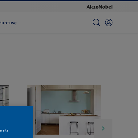
rduotuvę
e site