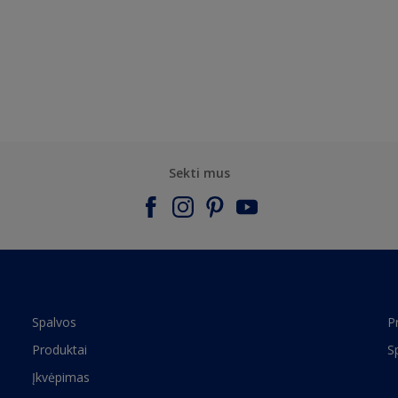
Sekti mus
Spalvos
P
Produktai
S
Įkvėpimas