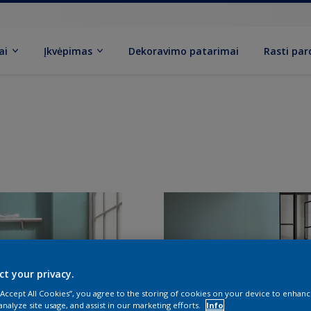
ai
Įkvėpimas
Dekoravimo patarimai
Rasti pa
ct your privacy.
 “Accept All Cookies”, you agree to the storing of cookies on your device to enhanc
analyze site usage, and assist in our marketing efforts.
Info