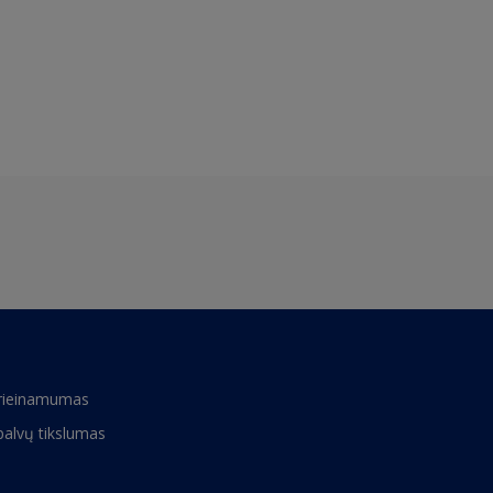
rieinamumas
palvų tikslumas