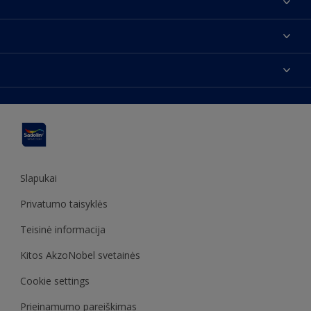
Apie mus
Susisiekti su mumis
Spalvos
Rasti parduotuvę
Produktai
Svetainės struktūra
Prieinamumas
Įkvėpimas
Spalvų tikslumas
Dekoravimo patarimai
Sadolin Metų spalva
Slapukai
Privatumo taisyklės
Teisinė informacija
Kitos AkzoNobel svetainės
Cookie settings
Prieinamumo pareiškimas