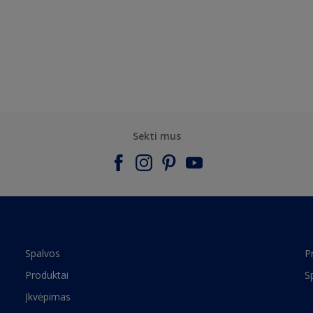
Sekti mus
Spalvos
P
Produktai
S
Įkvėpimas