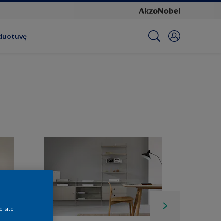
rduotuvę
e site