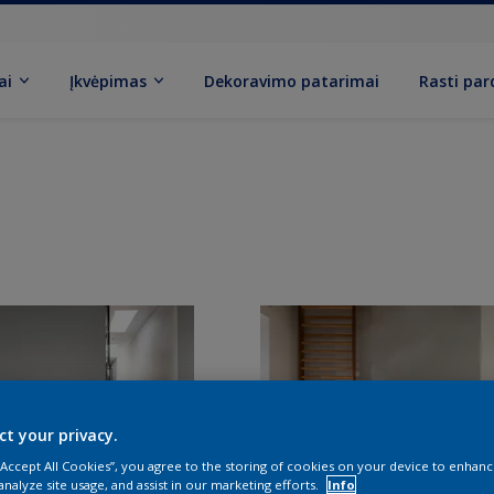
ai
Įkvėpimas
Dekoravimo patarimai
Rasti pa
ct your privacy.
 “Accept All Cookies”, you agree to the storing of cookies on your device to enhanc
analyze site usage, and assist in our marketing efforts.
Info