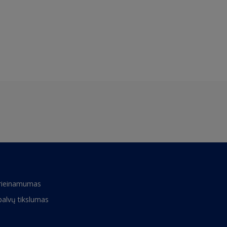
rieinamumas
palvų tikslumas