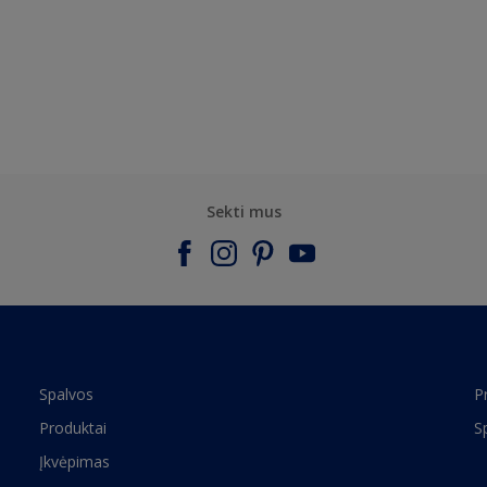
Sekti mus
Spalvos
P
Produktai
S
Įkvėpimas