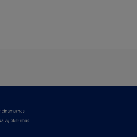
rieinamumas
palvų tikslumas