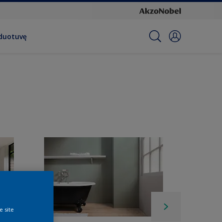
rduotuvę
e site