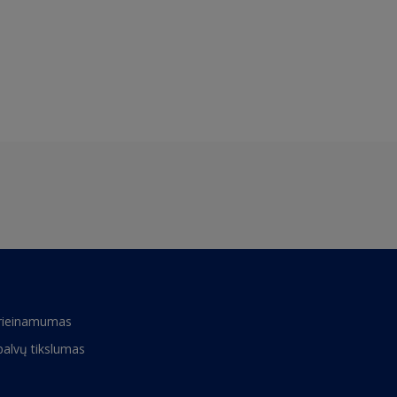
rieinamumas
palvų tikslumas