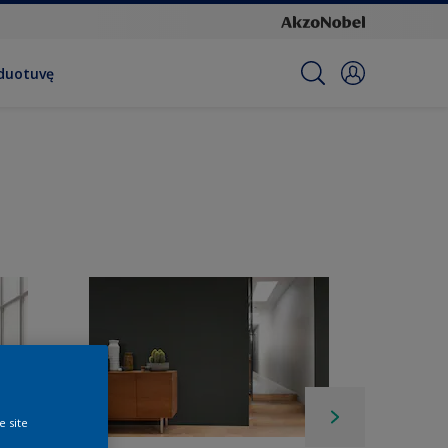
rduotuvę
e site