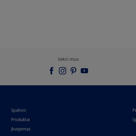
Sekti mus
Spalvos
P
Produktai
S
Įkvėpimas