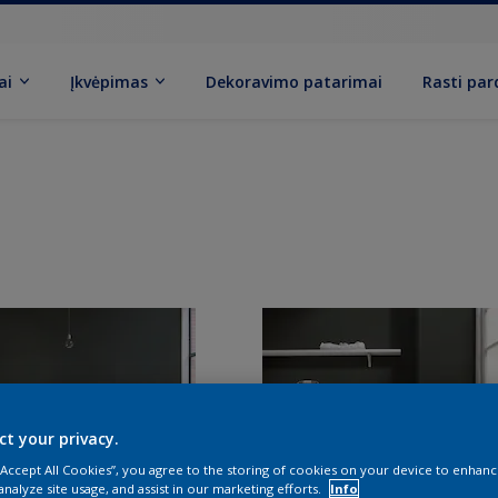
ai
Įkvėpimas
Dekoravimo patarimai
Rasti pa
ct your privacy.
 “Accept All Cookies”, you agree to the storing of cookies on your device to enhanc
analyze site usage, and assist in our marketing efforts.
Info