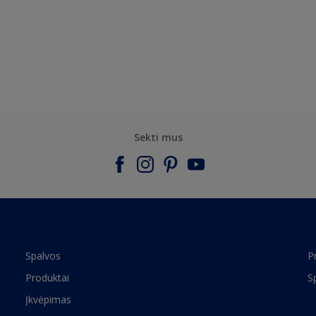
Sekti mus
Spalvos
P
Produktai
S
Įkvėpimas