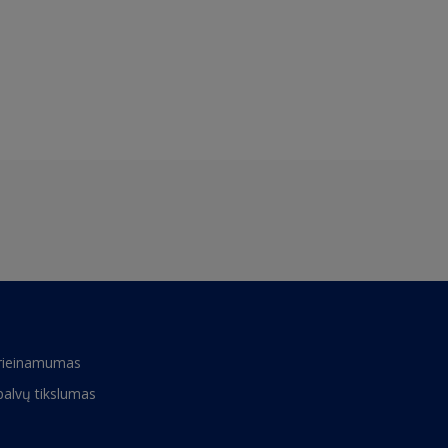
rieinamumas
palvų tikslumas