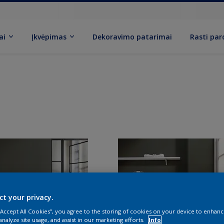
ai
Įkvėpimas
Dekoravimo patarimai
Rasti pa
ct your privacy.
 “Accept All Cookies”, you agree to the storing of cookies on your device to enhanc
analyze site usage, and assist in our marketing efforts.
Info