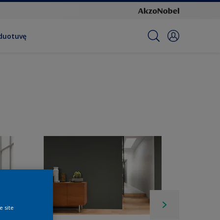
rduotuvę
e site