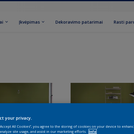
ai
Įkvėpimas
Dekoravimo patarimai
Rasti pa
ct your privacy.
 “Accept All Cookies”, you agree to the storing of cookies on your device to enhanc
analyze site usage, and assist in our marketing efforts.
Info