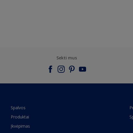
Sekti mus
Spalvos
P
Produktai
S
Įkvėpimas