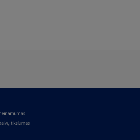
rieinamumas
palvų tikslumas