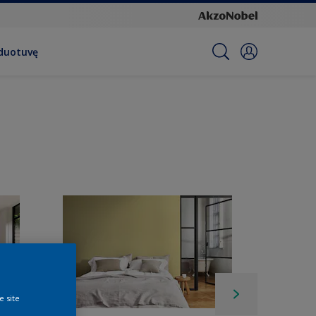
rduotuvę
e site