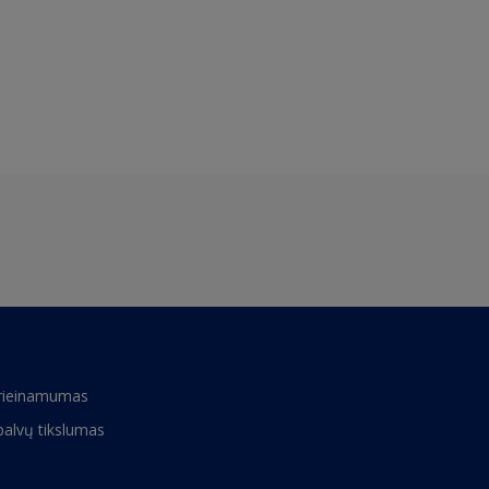
rieinamumas
palvų tikslumas