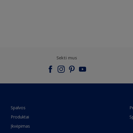
Sekti mus
Spalvos
P
Produktai
S
Įkvėpimas