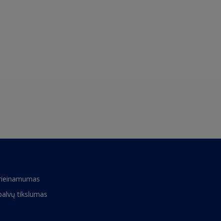
rieinamumas
palvų tikslumas