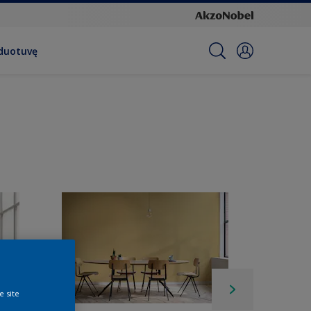
rduotuvę
e site