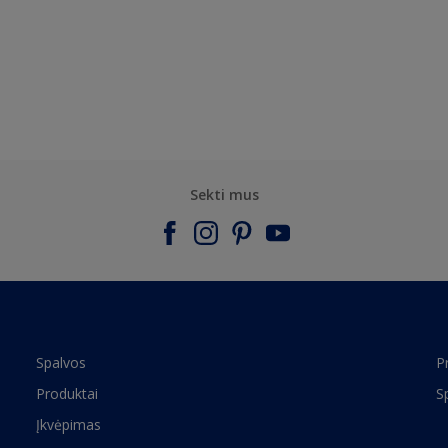
Sekti mus
Spalvos
P
Produktai
S
Įkvėpimas