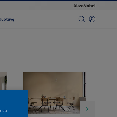
rduotuvę
e site