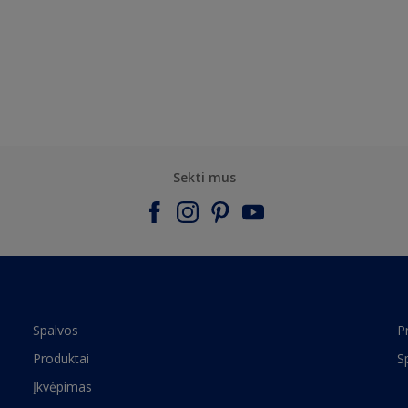
Sekti mus
Spalvos
P
Produktai
S
Įkvėpimas