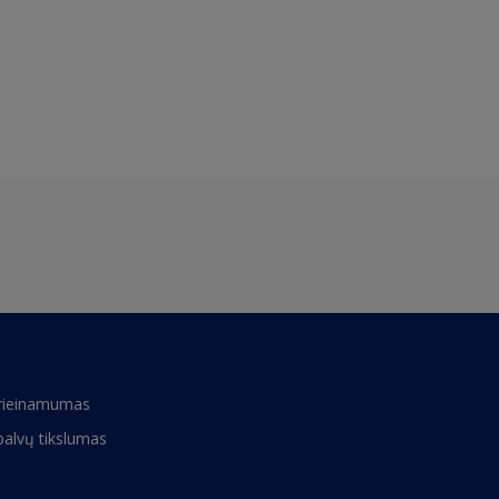
rieinamumas
palvų tikslumas