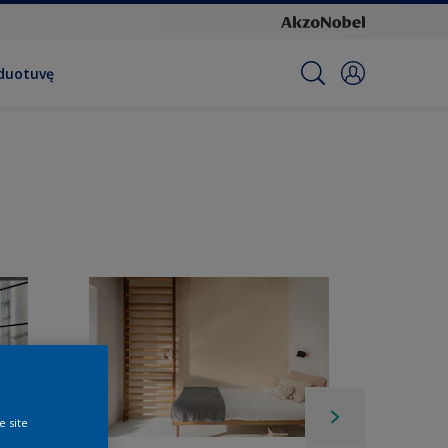
rduotuvę
e site