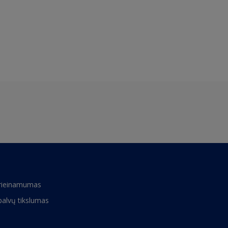
rieinamumas
palvų tikslumas