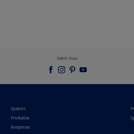
Sekti mus
Spalvos
P
Produktai
S
Įkvėpimas