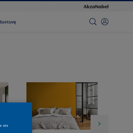
rduotuvę
e site