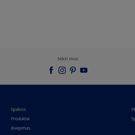
Sekti mus
Spalvos
P
Produktai
S
Įkvėpimas