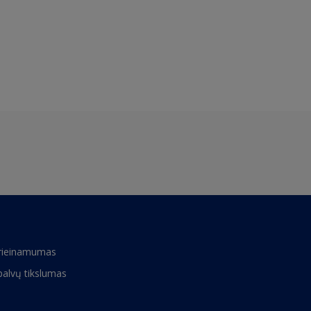
rieinamumas
palvų tikslumas