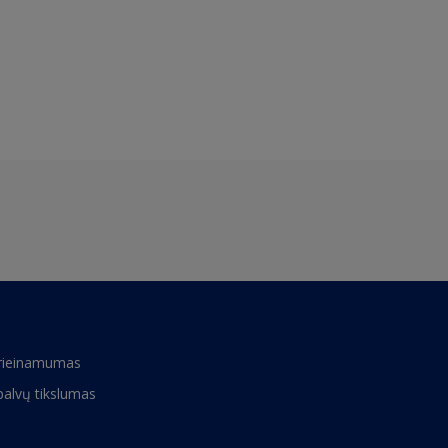
rieinamumas
palvų tikslumas