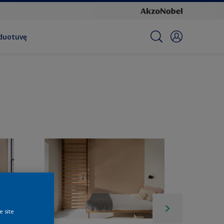
rduotuvę
e site