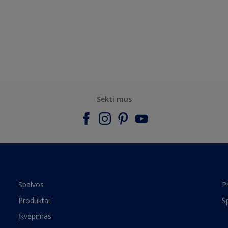
Sekti mus
Spalvos
P
Produktai
S
Įkvėpimas