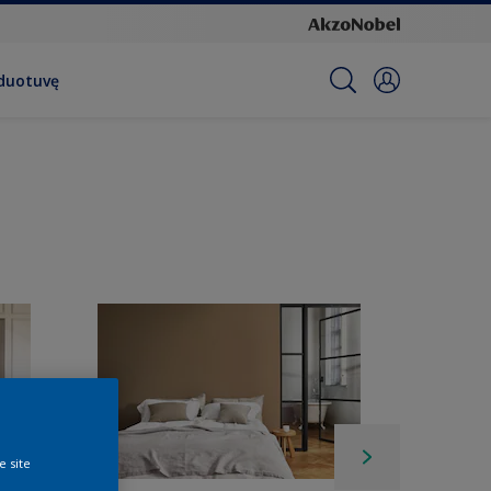
rduotuvę
e site