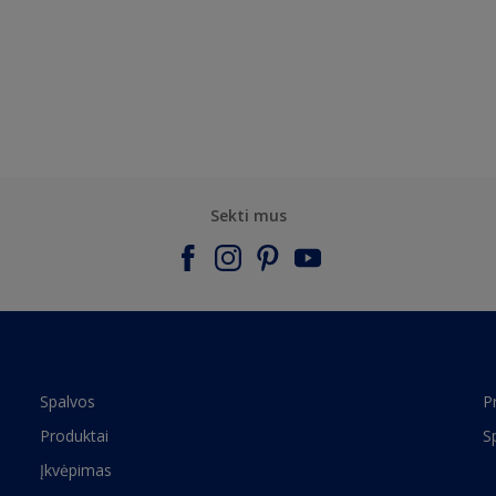
Sekti mus
Spalvos
P
Produktai
S
Įkvėpimas