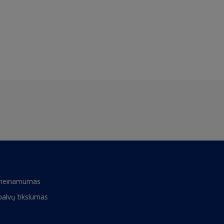
rieinamumas
palvų tikslumas