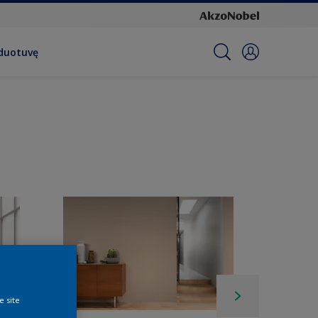
rduotuvę
e site