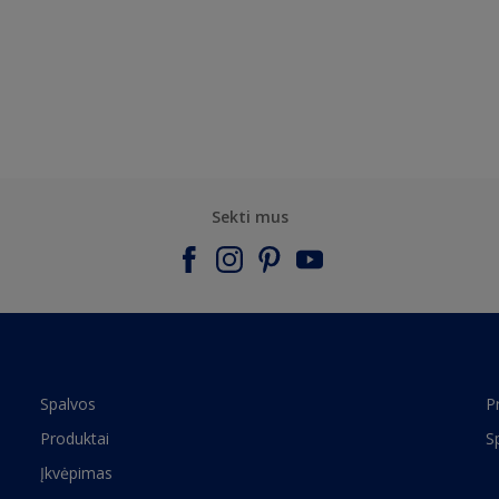
Sekti mus
Spalvos
P
Produktai
S
Įkvėpimas