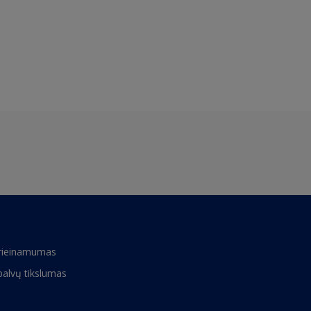
rieinamumas
palvų tikslumas