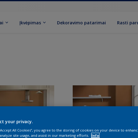
ai
Įkvėpimas
Dekoravimo patarimai
Rasti pa
ct your privacy.
 “Accept All Cookies”, you agree to the storing of cookies on your device to enhanc
analyze site usage, and assist in our marketing efforts.
Info