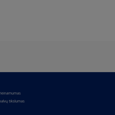
rieinamumas
palvų tikslumas