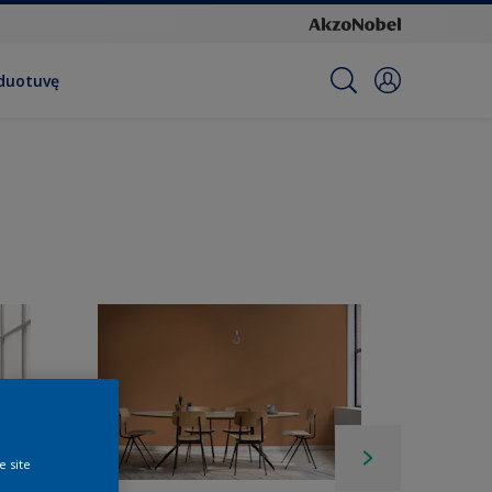
rduotuvę
e site