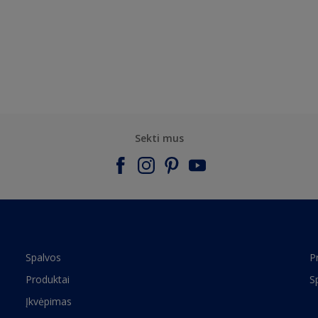
Sekti mus
Spalvos
P
Produktai
S
Įkvėpimas