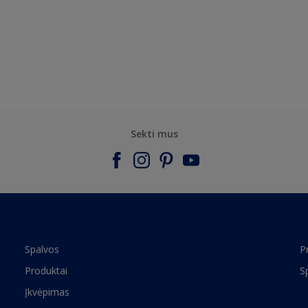
Sekti mus
Spalvos
P
Produktai
S
Įkvėpimas