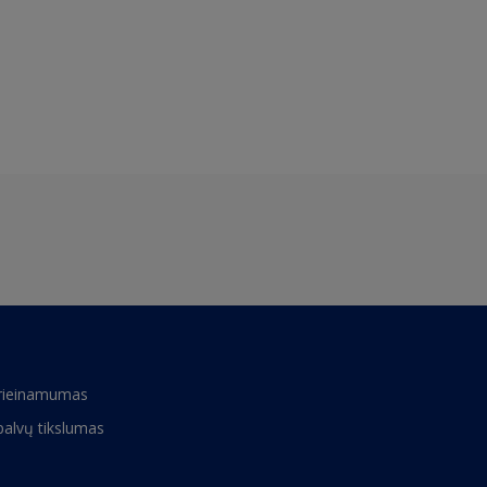
rieinamumas
palvų tikslumas