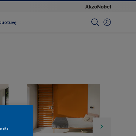
rduotuvę
e site