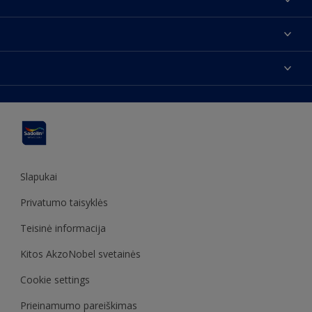
Apie mus
Susisiekti su mumis
Spalvos
Rasti parduotuvę
Produktai
Svetainės struktūra
Prieinamumas
Įkvėpimas
Spalvų tikslumas
Dekoravimo patarimai
Sadolin Metų spalva
Slapukai
Privatumo taisyklės
Teisinė informacija
Kitos AkzoNobel svetainės
Cookie settings
Prieinamumo pareiškimas