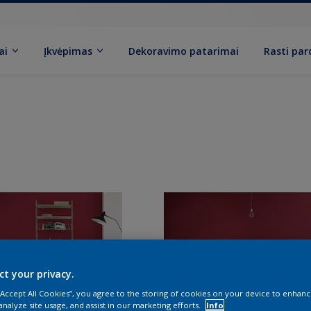
ai
Įkvėpimas
Dekoravimo patarimai
Rasti pa
ct your privacy.
 “Accept All Cookies”, you agree to the storing of cookies on your device to enhanc
analyze site usage, and assist in our marketing efforts.
Info