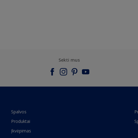
Sekti mus
Spalvos
P
Produktai
S
Įkvėpimas