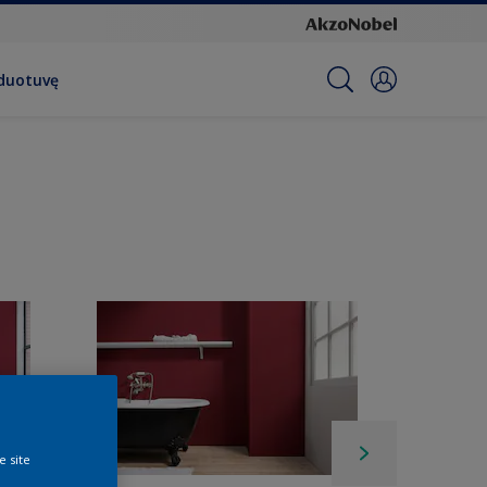
rduotuvę
e site