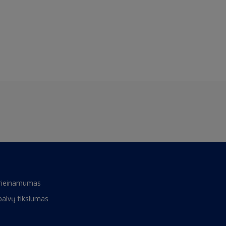
rieinamumas
palvų tikslumas