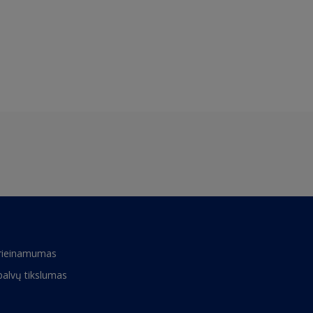
rieinamumas
palvų tikslumas