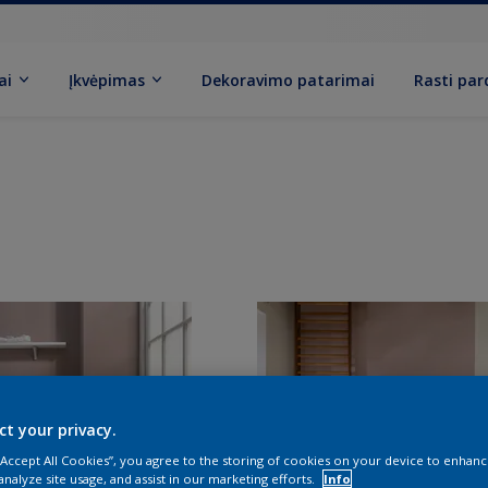
ai
Įkvėpimas
Dekoravimo patarimai
Rasti pa
ct your privacy.
 “Accept All Cookies”, you agree to the storing of cookies on your device to enhanc
analyze site usage, and assist in our marketing efforts.
Info