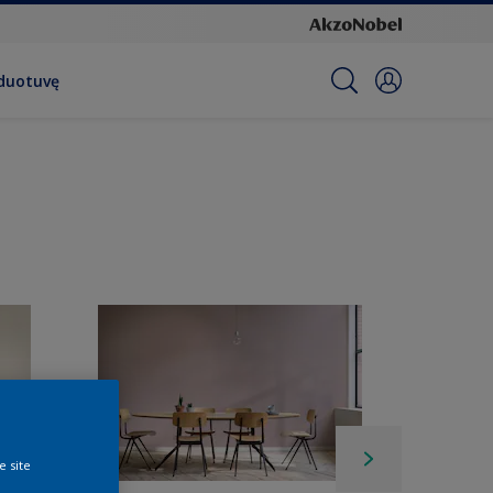
rduotuvę
e site