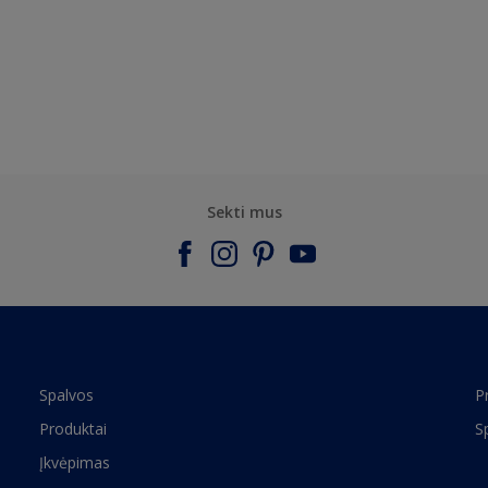
Sekti mus
Spalvos
P
Produktai
S
Įkvėpimas