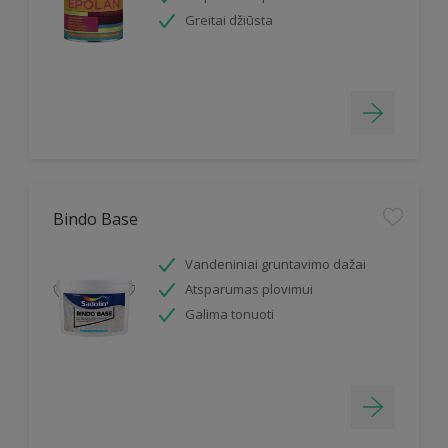
Greitai džiūsta
Bindo Base
Vandeniniai gruntavimo dažai
Atsparumas plovimui
Galima tonuoti