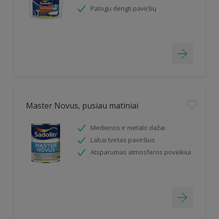
Patogu dengti paviršių
Master Novus, pusiau matiniai
Medienos ir metalo dažai
Labai tvirtas paviršius
Atsparumas atmosferos poveikiui