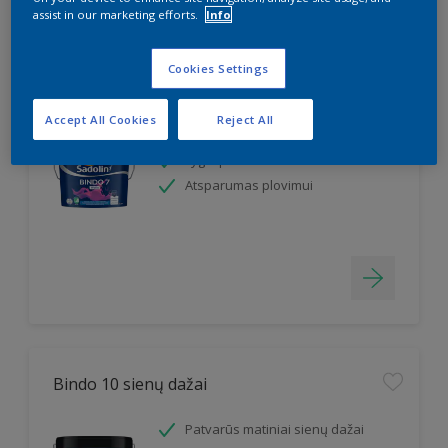
assist in our marketing efforts.
Info
Cookies Settings
Bindo 7
Accept All Cookies
Reject All
Klasikiniai matiniai sienų dažai
Lygi apdaila
Atsparumas plovimui
Bindo 10 sienų dažai
Patvarūs matiniai sienų dažai