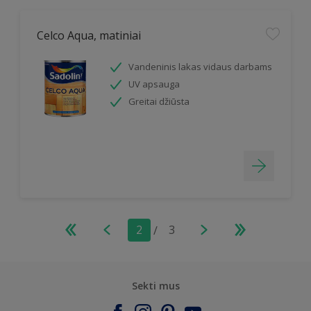
Celco Aqua, matiniai
Vandeninis lakas vidaus darbams
UV apsauga
Greitai džiūsta
2
/
3
Sekti mus