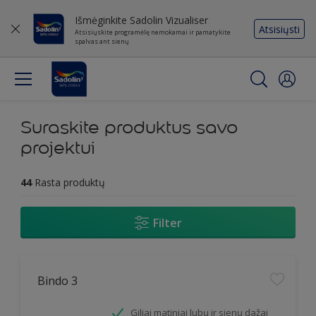
Išmėginkite Sadolin Vizualiser
Atsisiųsti
Atsisiųskite programėlę nemokamai ir pamatykite
spalvas ant sienų
Suraskite produktus savo
projektui
44
Rasta produktų
Filter
Bindo 3
Giliai matiniai lubų ir sienų dažai