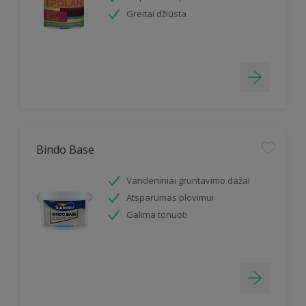
Greitai džiūsta
Bindo Base
Vandeniniai gruntavimo dažai
Atsparumas plovimui
Galima tonuoti