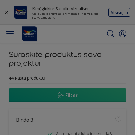
Išmėginkite Sadolin Vizualiser
Atsisiųsti
Atsisiųskite programėlę nemokamai ir pamatykite
spalvas ant sienų
Suraskite produktus savo
projektui
44
Rasta produktų
Filter
Bindo 3
Giliai matiniai lubų ir sienų dažai