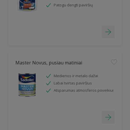
Patogu dengti paviršių
Master Novus, pusiau matiniai
Medienos ir metalo dažai
Labai tvirtas paviršius
Atsparumas atmosferos poveikiui