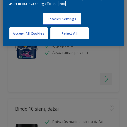
assist in our marketing efforts.
Info
Cookies Settings
Bindo 7
Accept All Cookies
Reject All
Klasikiniai matiniai sienų dažai
Lygi apdaila
Atsparumas plovimui
Bindo 10 sienų dažai
Patvarūs matiniai sienų dažai