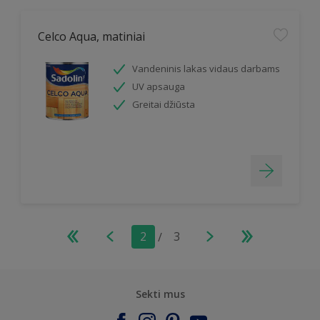
Celco Aqua, matiniai
Vandeninis lakas vidaus darbams
UV apsauga
Greitai džiūsta
2
/
3
Sekti mus