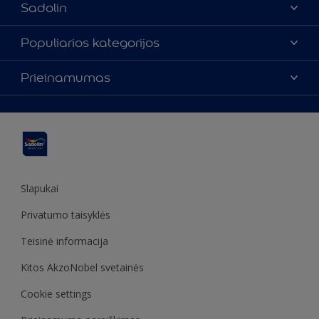
Sadolin
Apie mus
Populiarios kategorijos
Susisiekti su mumis
Spalvos
Prieinamumas
Rasti parduotuvę
Produktai
Svetainės struktūra
Prieinamumas
Įkvėpimas
Spalvų tikslumas
Dekoravimo patarimai
Sadolin Metų spalva
Slapukai
Privatumo taisyklės
Teisinė informacija
Kitos AkzoNobel svetainės
Cookie settings