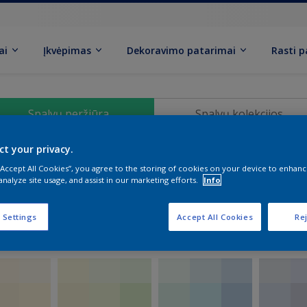
ai
Įkvėpimas
Dekoravimo patarimai
Rasti 
Spalvų peržiūra
Spalvų kolekcijos
ct your privacy.
Spalvų pasirinkimas
 “Accept All Cookies”, you agree to the storing of cookies on your device to enhanc
analyze site usage, and assist in our marketing efforts.
Info
 Settings
Accept All Cookies
Rej