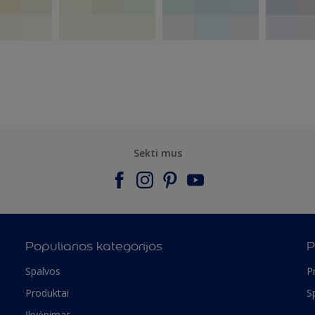
Sekti mus
Populiarios kategorijos
P
Spalvos
P
Produktai
S
Įkvėpimas