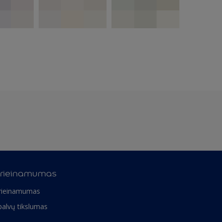
rieinamumas
rieinamumas
palvų tikslumas