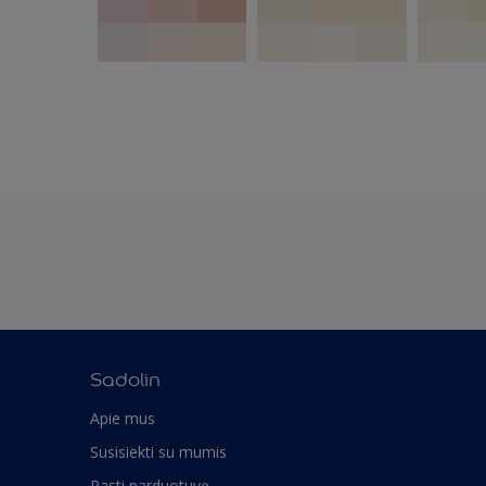
Sadolin
Apie mus
Susisiekti su mumis
Rasti parduotuvę