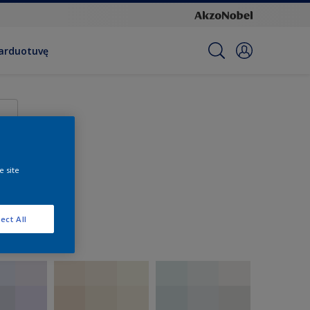
parduotuvę
e site
ect All