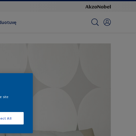
rduotuvę
e site
ect All