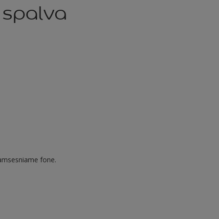
a spalva
i tamsesniame fone.