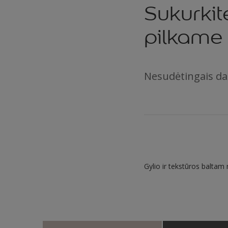
Sukurkit
pilkame
Nesudėtingais dažų
Gylio ir tekstūros baltam