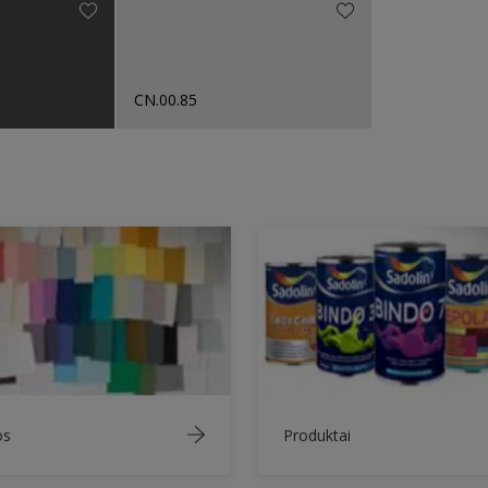
CN.00.85
os
Produktai