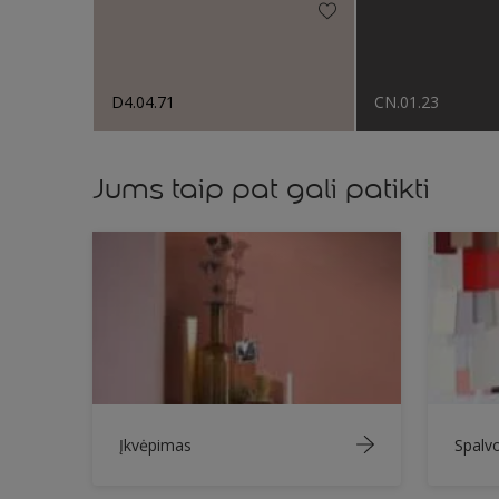
D4.04.71
CN.01.23
Jums taip pat gali patikti
Įkvėpimas
Spalv