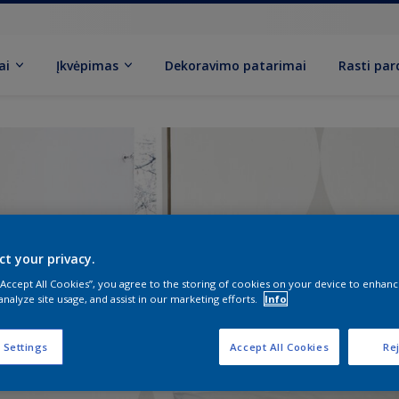
ai
Įkvėpimas
Dekoravimo patarimai
Rasti pa
ct your privacy.
 “Accept All Cookies”, you agree to the storing of cookies on your device to enhanc
analyze site usage, and assist in our marketing efforts.
Info
 Settings
Accept All Cookies
Rej