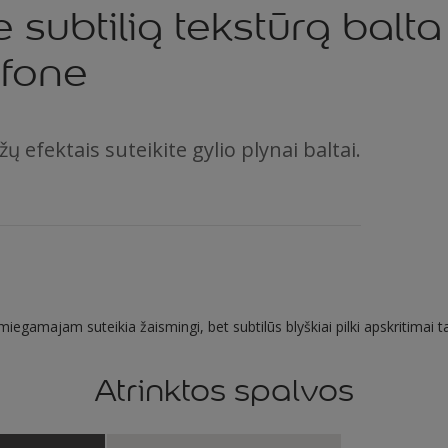
e subtilią tekstūrą balt
 fone
 efektais suteikite gylio plynai baltai.
 miegamajam suteikia žaismingi, bet subtilūs blyškiai pilki apskritima
Atrinktos spalvos