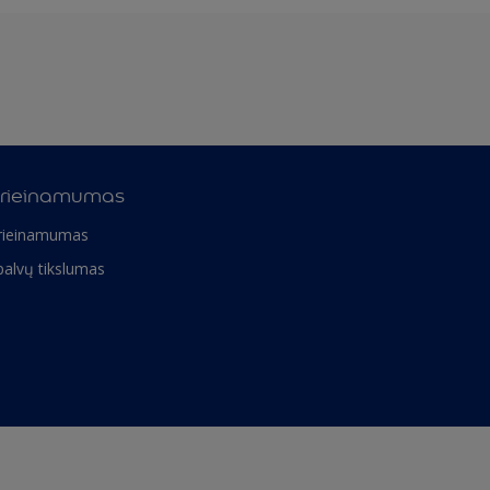
rieinamumas
rieinamumas
palvų tikslumas