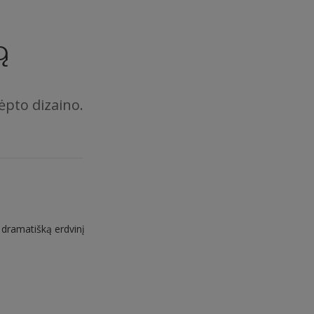
ą
ėpto dizaino.
 dramatišką erdvinį