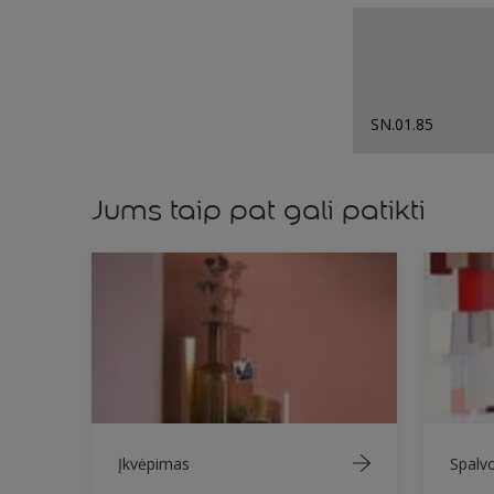
SN.01.85
Jums taip pat gali patikti
Įkvėpimas
Spalv