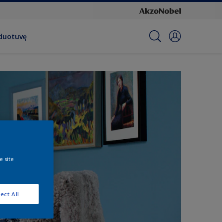
rduotuvę
e site
ect All