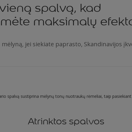
 vieną spalvą, kad
umėte maksimalų efekt
 mėlyną, jei siekiate paprasto, Skandinavijos įkv
io spalvą sustiprina mėlynų tonų nuotraukų rėmeliai, taip pasiekiant
Atrinktos spalvos