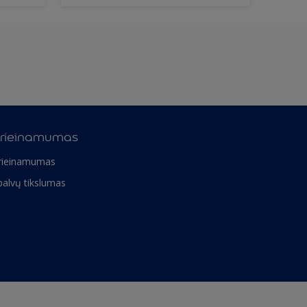
rieinamumas
rieinamumas
palvų tikslumas