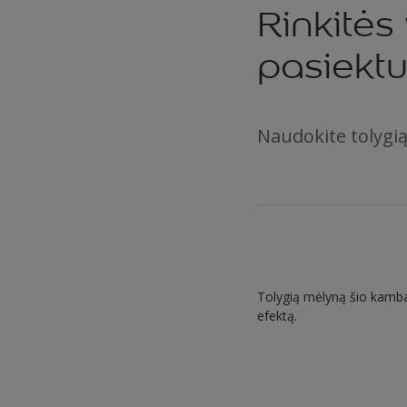
Rinkitės
pasiekt
Naudokite tolygią
Tolygią mėlyną šio kambar
efektą.