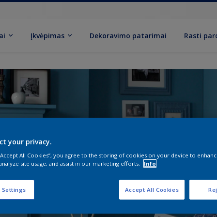
ai
Įkvėpimas
Dekoravimo patarimai
Rasti pa
ct your privacy.
 “Accept All Cookies”, you agree to the storing of cookies on your device to enhanc
analyze site usage, and assist in our marketing efforts.
Info
 Settings
Accept All Cookies
Rej