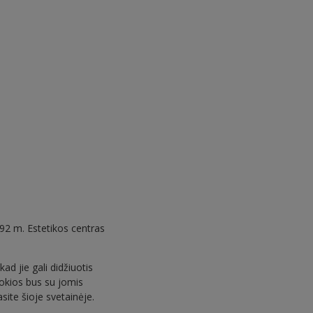
92 m. Estetikos centras
d jie gali didžiuotis
okios bus su jomis
site šioje svetainėje.