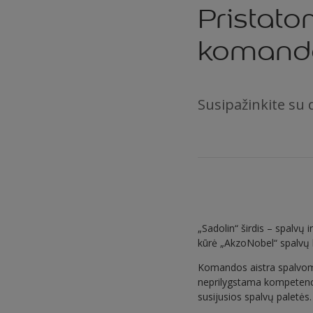
Pristat
komand
Susipažinkite su 
„Sadolin“ širdis – spalv
kūrė „AkzoNobel“ spalvų 
Komandos aistra spalvoms,
neprilygstama kompetenci
susijusios spalvų paletės.