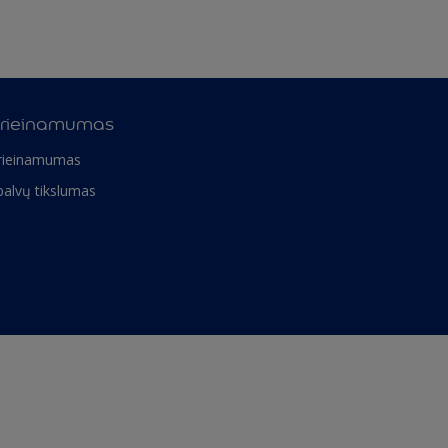
rieinamumas
rieinamumas
palvų tikslumas