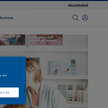
rduotuvę
e site
ect All