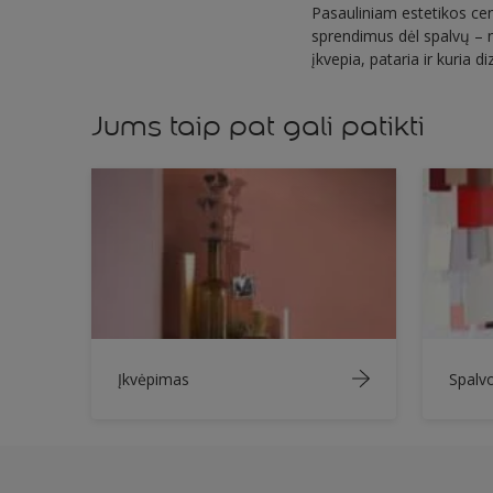
Pasauliniam estetikos cen
sprendimus dėl spalvų – n
įkvepia, pataria ir kuria d
Jums taip pat gali patikti
Įkvėpimas
Spalv