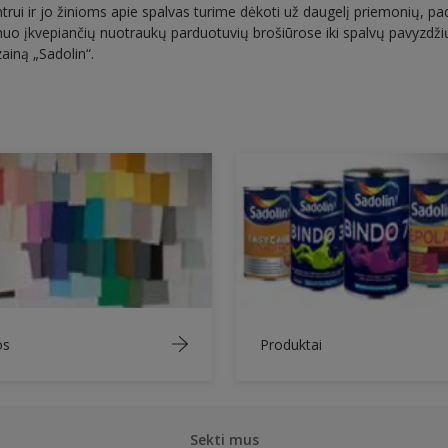
trui ir jo žinioms apie spalvas turime dėkoti už daugelį priemonių, pa
uo įkvepiančių nuotraukų parduotuvių brošiūrose iki spalvų pavyzdžių.
izainą „Sadolin“.
os
Produktai
Sekti mus