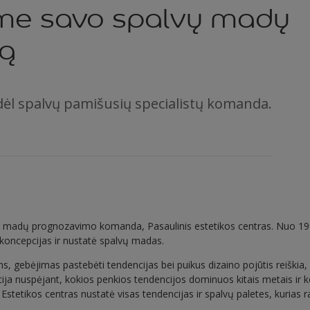
ome savo spalvų madų
ą
dėl spalvų pamišusių specialistų komanda.
ų ir madų prognozavimo komanda, Pasaulinis estetikos centras. Nuo 19
koncepcijas ir nustatė spalvų madas.
 gebėjimas pastebėti tendencijas bei puikus dizaino pojūtis reiškia, ka
ja nuspėjant, kokios penkios tendencijos dominuos kitais metais ir k
 Estetikos centras nustatė visas tendencijas ir spalvų paletes, kurias ra