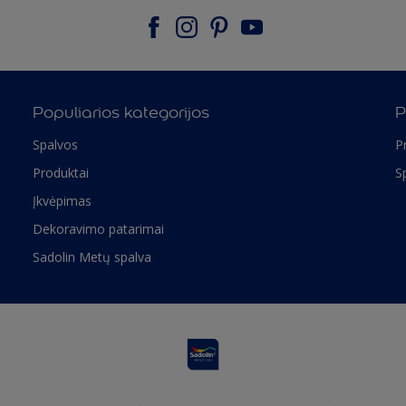
Populiarios kategorijos
P
Spalvos
P
Produktai
S
Įkvėpimas
Dekoravimo patarimai
Sadolin Metų spalva