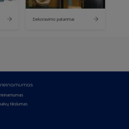
Dekoravimo patarimai
rieinamumas
rieinamumas
palvų tikslumas