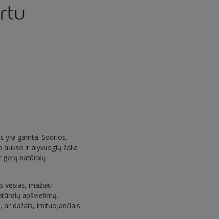
rtu
nis yra gamta. Sodrios,
aukso ir alyvuogių žalia
r gerą natūralų
ės vėsias, mažiau
atūralų apšvietimą.
 ar dažais, imituojančiais