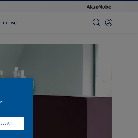
rduotuvę
e site
ect All