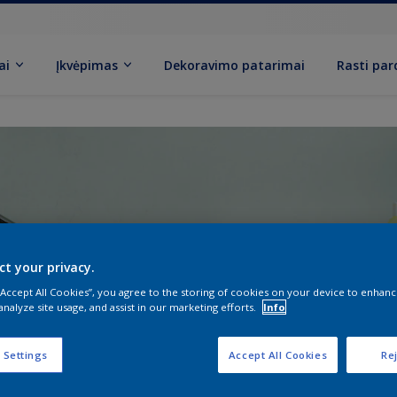
ai
Įkvėpimas
Dekoravimo patarimai
Rasti pa
ct your privacy.
 “Accept All Cookies”, you agree to the storing of cookies on your device to enhanc
analyze site usage, and assist in our marketing efforts.
Info
 Settings
Accept All Cookies
Rej