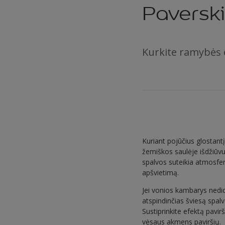
Paverski
Kurkite ramybės o
Kuriant pojūčius glostantį
žemiškos saulėje išdžiūv
spalvos suteikia atmosfera
apšvietimą.
Jei vonios kambarys nedid
atspindinčias šviesą spal
Sustiprinkite efektą pavi
vėsaus akmens paviršių.