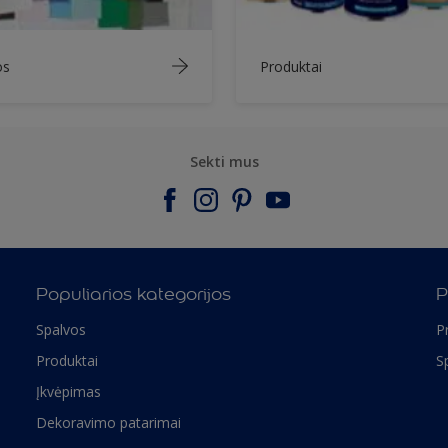
os
Produktai
Sekti mus
Populiarios kategorijos
P
Spalvos
P
Produktai
S
Įkvėpimas
Dekoravimo patarimai