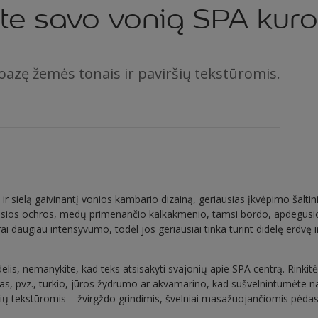
te savo vonią SPA kuro
azę žemės tonais ir paviršių tekstūromis.
 ir sielą gaivinantį vonios kambario dizainą, geriausias įkvėpimo šalti
usios ochros, medų primenančio kalkakmenio, tamsi bordo, apdegusio 
i daugiau intensyvumo, todėl jos geriausiai tinka turint didelę erdvę i
elis, nemanykite, kad teks atsisakyti svajonių apie SPA centrą. Rinkit
vas, pvz., turkio, jūros žydrumo ar akvamarino, kad sušvelnintumėte n
ršių tekstūromis – žvirgždo grindimis, švelniai masažuojančiomis pėdas,