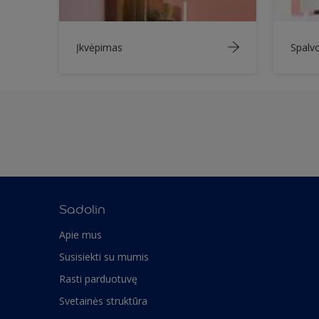
Įkvėpimas
Spalv
Sadolin
Apie mus
Susisiekti su mumis
Rasti parduotuvę
Svetainės struktūra