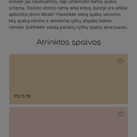
erdvėje jau naudojamos, taip užtikrinsite darnią spalvų
schemą. Dažote istorinį namą arba erdvę, kurioje yra aiškiai
apibrėžta įdomi detalė? Pasirinkite vieną spalvą sienoms,
kitą spalvą nišoms ir akinančiai ryškų atspalvį židinio
sienelei. Įtvirtinkite vaizdą panašių ryškių spalvų aksesuarais.
Atrinktos spalvos
F5.15.79