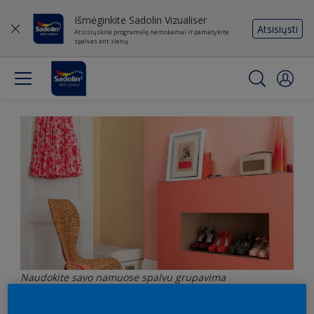
Išmėginkite Sadolin Vizualiser
Atsisiųsti
Atsisiųskite programėlę nemokamai ir pamatykite
spalvas ant sienų
Naudokite savo namuose spalvu grupavima