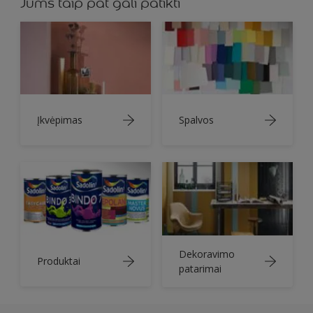
Jums taip pat gali patikti
Įkvėpimas
Spalvos
Dekoravimo
Produktai
patarimai