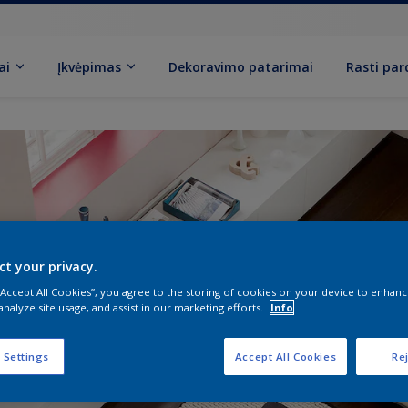
ai
Įkvėpimas
Dekoravimo patarimai
Rasti pa
ct your privacy.
 “Accept All Cookies”, you agree to the storing of cookies on your device to enhanc
analyze site usage, and assist in our marketing efforts.
Info
 Settings
Accept All Cookies
Rej