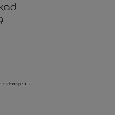
kad
ą
ir atkartoja šiltus