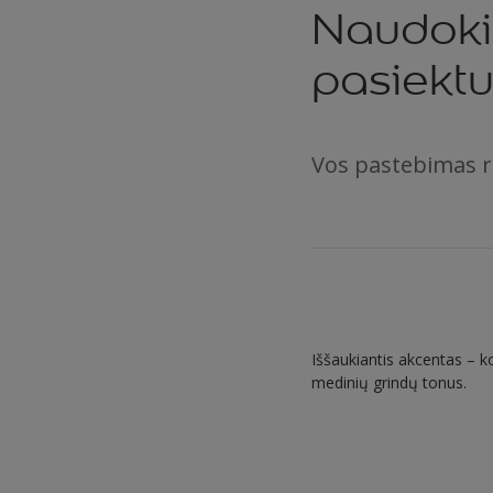
Naudoki
pasiekt
Vos pastebimas ra
Iššaukiantis akcentas – ko
medinių grindų tonus.