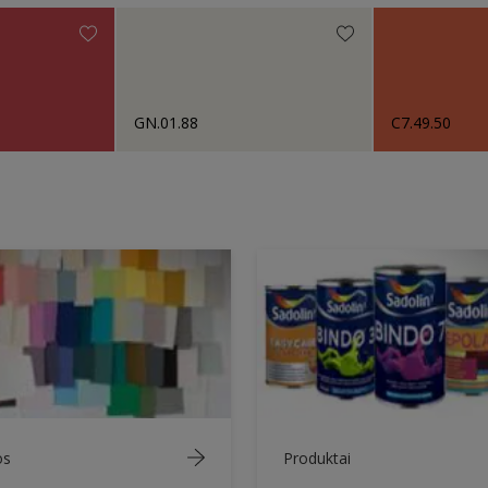
GN.01.88
C7.49.50
os
Produktai