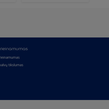
rieinamumas
rieinamumas
palvų tikslumas