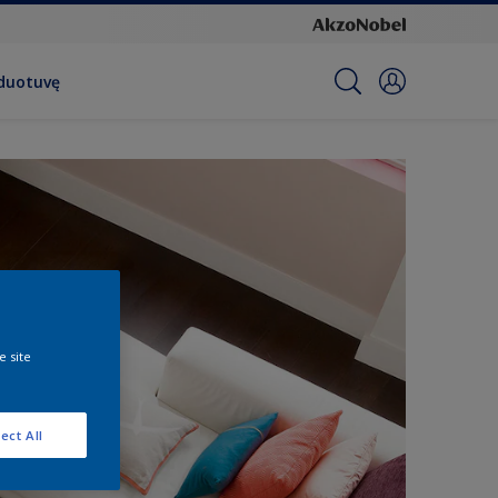
rduotuvę
e site
ect All