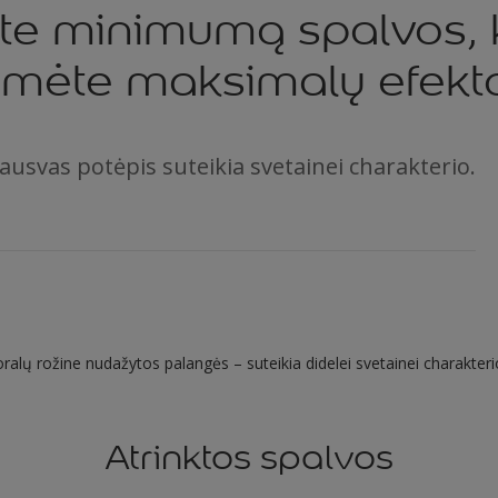
te minimumą spalvos, 
umėte maksimalų efekt
usvas potėpis suteikia svetainei charakterio.
ralų rožine nudažytos palangės – suteikia didelei svetainei charakterio 
Atrinktos spalvos