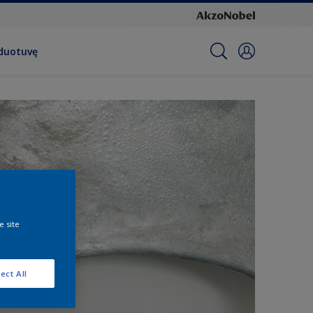
rduotuvę
e site
ect All