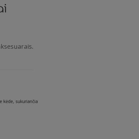
ai
aksesuarais.
ne kėde, sukuriančia