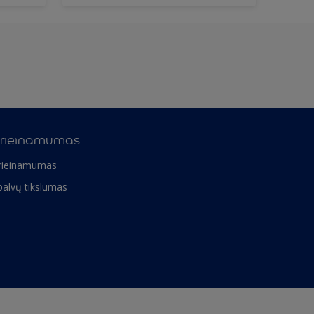
rieinamumas
rieinamumas
palvų tikslumas