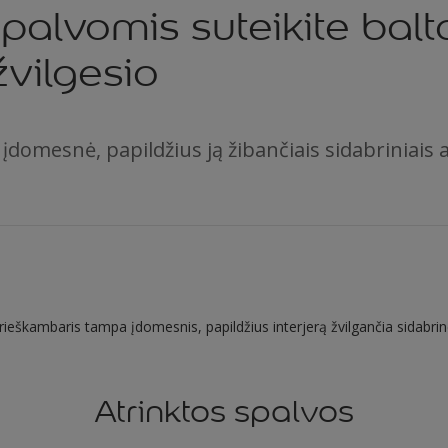
palvomis suteikite balt
žvilgesio
 įdomesnė, papildžius ją žibančiais sidabriniais 
 prieškambaris tampa įdomesnis, papildžius interjerą žvilgančia sidabri
Atrinktos spalvos