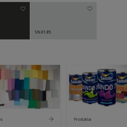
SN.01.85
os
Produktai