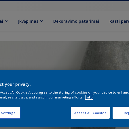
ai
Įkvėpimas
Dekoravimo patarimai
Rasti pa
ct your privacy.
 “Accept All Cookies”, you agree to the storing of cookies on your device to enhanc
analyze site usage, and assist in our marketing efforts.
Info
 Settings
Accept All Cookies
Rej