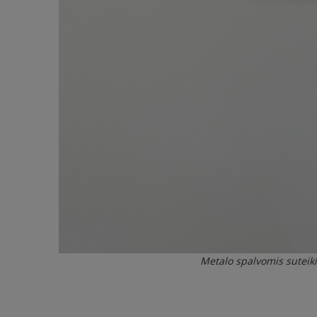
Metalo spalvomis suteikit