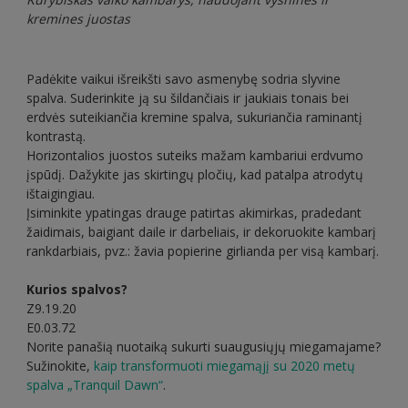
kremines juostas
Padėkite vaikui išreikšti savo asmenybę sodria slyvine
spalva. Suderinkite ją su šildančiais ir jaukiais tonais bei
erdvės suteikiančia kremine spalva, sukuriančia raminantį
kontrastą.
Horizontalios juostos suteiks mažam kambariui erdvumo
įspūdį. Dažykite jas skirtingų pločių, kad patalpa atrodytų
ištaigingiau.
Įsiminkite ypatingas drauge patirtas akimirkas, pradedant
žaidimais, baigiant daile ir darbeliais, ir dekoruokite kambarį
rankdarbiais, pvz.: žavia popierine girlianda per visą kambarį.
Kurios spalvos?
Z9.19.20
E0.03.72
Norite panašią nuotaiką sukurti suaugusiųjų miegamajame?
Sužinokite,
kaip transformuoti miegamąjį su 2020 metų
spalva „Tranquil Dawn“
.