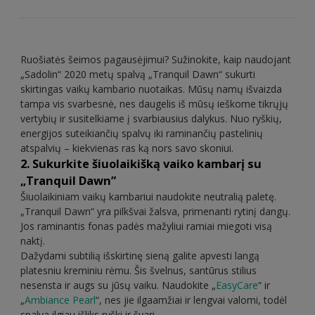
Ruošiatės šeimos pagausėjimui? Sužinokite, kaip naudojant
„Sadolin“ 2020 metų spalvą „Tranquil Dawn“ sukurti
skirtingas vaikų kambario nuotaikas. Mūsų namų išvaizda
tampa vis svarbesnė, nes daugelis iš mūsų ieškome tikrųjų
vertybių ir susitelkiame į svarbiausius dalykus. Nuo ryškių,
energijos suteikiančių spalvų iki raminančių pastelinių
atspalvių – kiekvienas ras ką nors savo skoniui.
2. Sukurkite šiuolaikišką vaiko kambarį su
„Tranquil Dawn”
Šiuolaikiniam vaikų kambariui naudokite neutralią paletę.
„Tranquil Dawn“ yra pilkšvai žalsva, primenanti rytinį dangų.
Jos raminantis fonas padės mažyliui ramiai miegoti visą
naktį.
Dažydami subtilią išskirtinę sieną galite apvesti langą
platesniu kreminiu rėmu. Šis švelnus, santūrus stilius
nesensta ir augs su jūsų vaiku. Naudokite „
EasyCare
“ ir
„
Ambiance Pearl
“, nes jie ilgaamžiai ir lengvai valomi, todėl
spalva ilgiau išliks ryški ir švari.