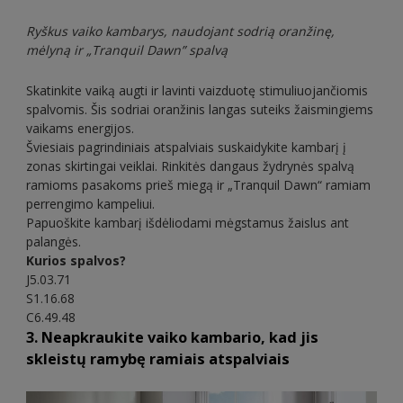
Ryškus vaiko kambarys, naudojant sodrią oranžinę,
mėlyną ir „Tranquil Dawn” spalvą
Skatinkite vaiką augti ir lavinti vaizduotę stimuliuojančiomis
spalvomis. Šis sodriai oranžinis langas suteiks žaismingiems
vaikams energijos.
Šviesiais pagrindiniais atspalviais suskaidykite kambarį į
zonas skirtingai veiklai. Rinkitės dangaus žydrynės spalvą
ramioms pasakoms prieš miegą ir „Tranquil Dawn“ ramiam
perrengimo kampeliui.
Papuoškite kambarį išdėliodami mėgstamus žaislus ant
palangės.
Kurios spalvos?
J5.03.71
S1.16.68
C6.49.48
3. Neapkraukite vaiko kambario, kad jis
skleistų ramybę ramiais atspalviais