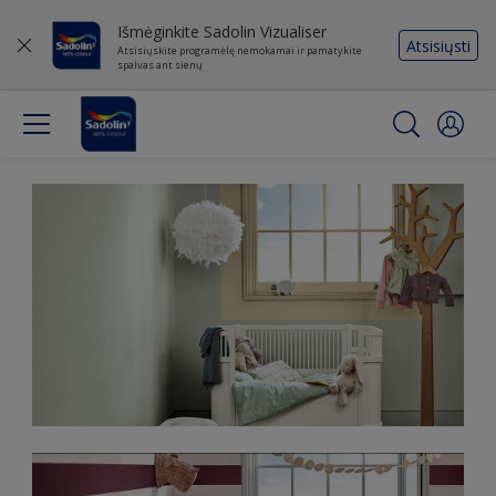
Išmėginkite Sadolin Vizualiser
Atsisiųsti
Atsisiųskite programėlę nemokamai ir pamatykite
spalvas ant sienų