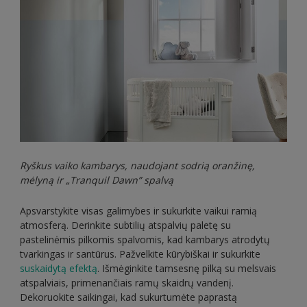
Ryškus vaiko kambarys, naudojant sodrią oranžinę,
mėlyną ir „Tranquil Dawn” spalvą
Apsvarstykite visas galimybes ir sukurkite vaikui ramią
atmosferą. Derinkite subtilių atspalvių paletę su
pastelinėmis pilkomis spalvomis, kad kambarys atrodytų
tvarkingas ir santūrus. Pažvelkite kūrybiškai ir sukurkite
suskaidytą efektą
. Išmėginkite tamsesnę pilką su melsvais
atspalviais, primenančiais ramų skaidrų vandenį.
Dekoruokite saikingai, kad sukurtumėte paprastą