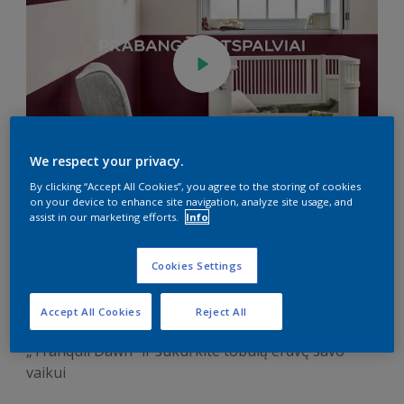
We respect your privacy.
By clicking “Accept All Cookies”, you agree to the storing of cookies
Atnaujinkite vaikų
on your device to enhance site navigation, analyze site usage, and
assist in our marketing efforts.
Info
kambarį su 2020 metų
spalva „Tranquil Dawn”
Cookies Settings
Accept All Cookies
Reject All
Pasisemkite įkvėpimo su 2020 metų spalva
„Tranquil Dawn“ ir sukurkite tobulą erdvę savo
vaikui