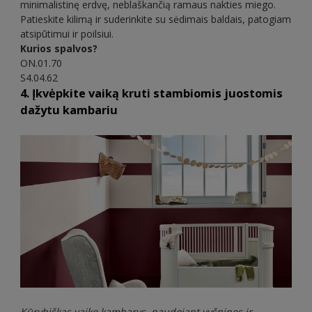
minimalistinę erdvę, neblaškančią ramaus nakties miego.
Patieskite kilimą ir suderinkite su sėdimais baldais, patogiam
atsipūtimui ir poilsiui.
Kurios spalvos?
ON.01.70
S4.04.62
4. Įkvėpkite vaiką kruti stambiomis juostomis
dažytu kambariu
Kūrybiškas vaiko kambarys, naudojant vyšnines ir