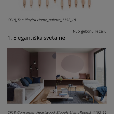
CF18_The Playful Home_palette_1152_18
Nuo geltonų iki žalių
1. Elegantiška svetainė
CF18_Consumer_Heartwood_Slough_LivingRoom3_1152_11