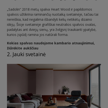
„Sadolin“ 2018 metų spalva Heart Wood ir papildomos
spalvos užtikrina raminančią nuotaiką svetainėje, tačiau tai
nereiškia, kad negalima išbandyti kelių netikėtų dizaino
idėjų. Šioje svetainėje grafiškai neutralios spalvos ovalas,
padalytas ant dviejų sienų, yra žvilgsnį traukianti ypatybė,
kurios įspūdį ramina jos natūrali forma.
Kokias spalvas naudojome kambario atnaujinimui,
žiūrėkite aukščiau
2. Jauki svetainė