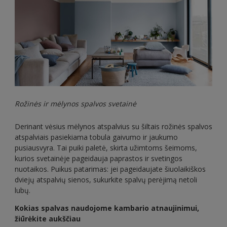
Rožinės ir mėlynos spalvos svetainė
Derinant vėsius mėlynos atspalvius su šiltais rožinės spalvos
atspalviais pasiekiama tobula gaivumo ir jaukumo
pusiausvyra. Tai puiki paletė, skirta užimtoms šeimoms,
kurios svetainėje pageidauja paprastos ir svetingos
nuotaikos. Puikus patarimas: jei pageidaujate šiuolaikiškos
dviejų atspalvių sienos, sukurkite spalvų perėjimą netoli
lubų.
Kokias spalvas naudojome kambario atnaujinimui,
žiūrėkite aukščiau