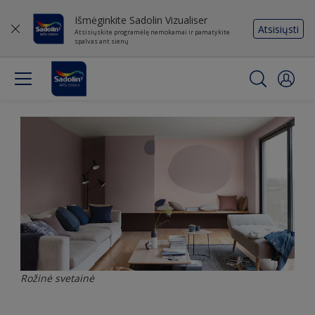
Išmėginkite Sadolin Vizualiser
Atsisiųsti
Atsisiųskite programėlę nemokamai ir pamatykite
spalvas ant sienų
Rožinė svetainė