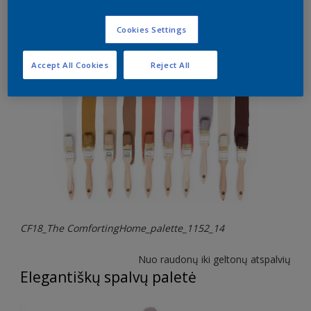
geriausiai tiks jūsų namuose?
Atpalaiduojančių spalvų paletė
Cookies Settings
Accept All Cookies
Reject All
CF18_The ComfortingHome_palette_1152_14
Nuo raudonų iki geltonų atspalvių
Elegantiškų spalvų paletė