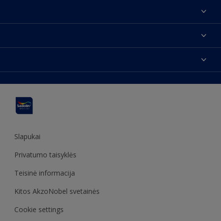
Apie mus
Susisiekti su mumis
Spalvos
Rasti parduotuvę
Produktai
Svetainės struktūra
Prieinamumas
Įkvėpimas
Spalvų tikslumas
Dekoravimo patarimai
Sadolin Metų spalva
Slapukai
Privatumo taisyklės
Teisinė informacija
Kitos AkzoNobel svetainės
Cookie settings