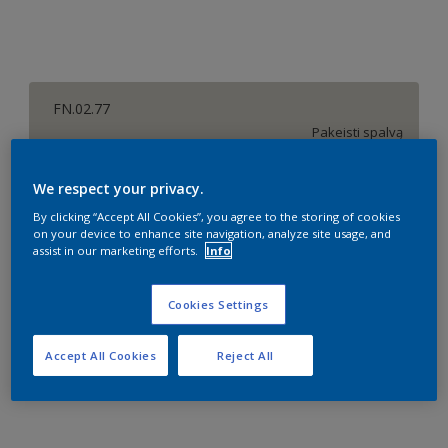
FN.02.77
Pakeisti spalvą
Dydis
We respect your privacy.
1 l
5 l
10 l
By clicking “Accept All Cookies”, you agree to the storing of cookies
on your device to enhance site navigation, analyze site usage, and
assist in our marketing efforts.
Info
Kiekis
Dažų kiekio skaičiuoklė
Cookies Settings
Skaičiuoti
Accept All Cookies
Reject All
Pridėti prie darbo vietos
Rasti parduotuvę