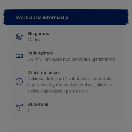
Svarbiausia informacija
Blizgumas
Matiniai
Padengimas
5-8 m²/l, priklauso nuo paviršiaus įgeriamumo
Džiūvimo laikas
Nekimba dulkės po 2 val., lateksiniais dažais
kitą sluoksnį galima dažyti po 4 val., akriliniais
ir alkidiniais dažais - po 12-16 val.
Sluoksniai
1