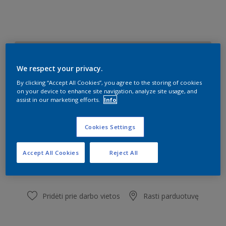
DN.01.82
Pakeisti spalvą
We respect your privacy.
By clicking “Accept All Cookies”, you agree to the storing of cookies
on your device to enhance site navigation, analyze site usage, and
Dydis
assist in our marketing efforts.
Info
0,9 l
2,5 l
9 l
Cookies Settings
Kiekis
Dažų kiekio skaičiuoklė
Accept All Cookies
Reject All
Skaičiuoti
Pridėti prie darbo vietos
Rasti parduotuvę