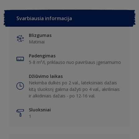
Svarbiausia informacija
Blizgumas
Matiniai
Padengimas
5-8 m²/l, priklauso nuo paviršiaus įgeriamumo
Džiūvimo laikas
Nekimba dulkės po 2 val., lateksiniais dažais
kitą sluoksnį galima dažyti po 4 val., akriliniais
ir alkidiniais dažais - po 12-16 val.
Sluoksniai
1