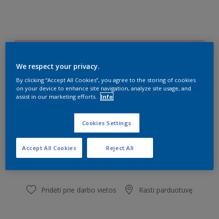
B2.10.80
Pakeisti spalvą
We respect your privacy.
By clicking “Accept All Cookies”, you agree to the storing of cookies
on your device to enhance site navigation, analyze site usage, and
Dydis
assist in our marketing efforts.
Info
0,9 l
2,5 l
9 l
Cookies Settings
Kiekis
Dažų kiekio skaičiuoklė
Accept All Cookies
Reject All
Skaičiuoti
Pridėti prie darbo vietos
Rasti parduotuvę