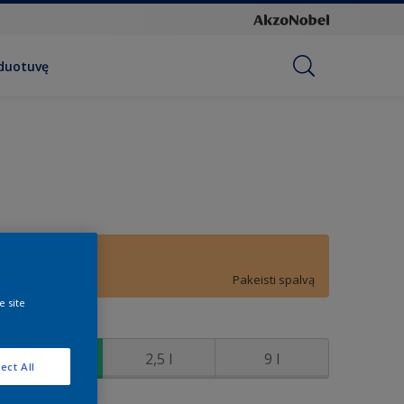
rduotuvę
E4.34.74
Pakeisti spalvą
e site
ydis
0,9 l
2,5 l
9 l
ect All