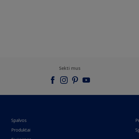
Sekti mus
Spalvos
P
Produktai
S