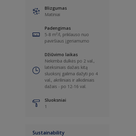
Blizgumas
Matiniai
Padengimas
5-8 m²/l, priklauso nuo
paviršiaus įgeriamumo
Džiūvimo laikas
Nekimba dulkės po 2 val.,
lateksiniais dažais kitą
sluoksnį galima dažyti po 4
val., akriliniais ir alkidiniais
dažais - po 12-16 val.
Sluoksniai
1
Sustainability